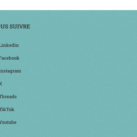
US SUIVRE
Linkedin
Facebook
Instagram
X
Threads
TikTok
Youtube