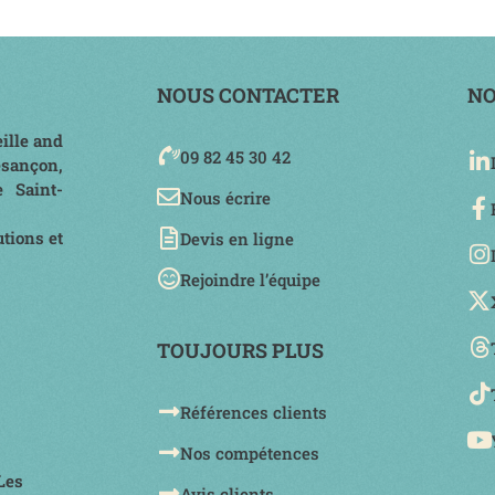
NOUS CONTACTER
NO
ille and
09 82 45 30 42
esançon,
e Saint-
Nous écrire
tions et
Devis en ligne
Rejoindre l’équipe
TOUJOURS PLUS
Références clients
Nos compétences
Les
Avis clients