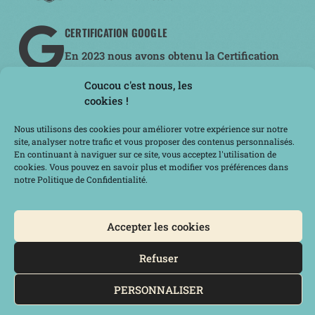
CERTIFICATION GOOGLE
En 2023 nous avons obtenu la Certification
Google "Les fondamentaux du Marketing
Coucou c'est nous, les
Numérique" !
cookies !
ACTIVATEUR FRANCE NUM
Nous utilisons des cookies pour améliorer votre expérience sur notre
Découvrez comment nous
site, analyser notre trafic et vous proposer des contenus personnalisés.
accompagnons les TPE et PME dans
En continuant à naviguer sur ce site, vous acceptez l'utilisation de
cookies. Vous pouvez en savoir plus et modifier vos préférences dans
leur digitalisation et leur stratégie
notre Politique de Confidentialité.
numérique.
NOUS CONTACTER
Accepter les cookies
09 82 45 30 42
Refuser
Nous écrire
PERSONNALISER