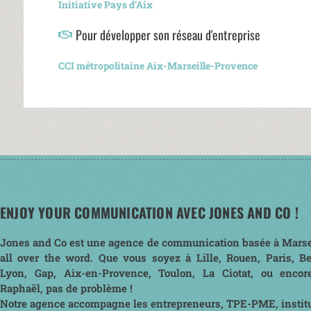
Initiative Pays d’Aix
Pour développer son réseau d'entreprise
CCI métropolitaine Aix-Marseille-Provence
ENJOY YOUR COMMUNICATION AVEC JONES AND CO !
Jones and Co est une agence de communication basée à Marse
all over the word. Que vous soyez à Lille, Rouen, Paris, B
Lyon, Gap, Aix-en-Provence, Toulon, La Ciotat, ou encor
Raphaël, pas de problème !
Notre agence accompagne les entrepreneurs, TPE-PME, institu