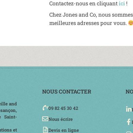
Contactez-nous en cliquant
ici
!
Chez Jones and Co, nous sommes t
meilleures adresses pour vous.
NOUS CONTACTER
NO
ille and
09 82 45 30 42
esançon,
e Saint-
Nous écrire
tions et
Devis en ligne