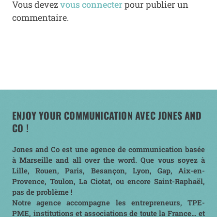
Vous devez
vous connecter
pour publier un
commentaire.
ENJOY YOUR COMMUNICATION AVEC JONES AND
CO !
Jones and Co est une agence de communication basée
à Marseille and all over the word. Que vous soyez à
Lille, Rouen, Paris, Besançon, Lyon, Gap, Aix-en-
Provence, Toulon, La Ciotat, ou encore Saint-Raphaël,
pas de problème !
Notre agence accompagne les entrepreneurs, TPE-
PME, institutions et associations de toute la France… et