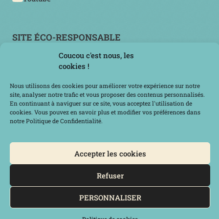
SITE ÉCO-RESPONSABLE
Coucou c'est nous, les
cookies !
Nous utilisons des cookies pour améliorer votre expérience sur notre
site, analyser notre trafic et vous proposer des contenus personnalisés.
En continuant à naviguer sur ce site, vous acceptez l'utilisation de
cookies. Vous pouvez en savoir plus et modifier vos préférences dans
notre Politique de Confidentialité.
Accepter les cookies
MERCI POUR VOTRE VISITE !
Refuser
Copyright Jones and Co® 2024 | Tous droits réservés | Conçu avec
Amour
PERSONNALISER
Mentions légales
|
Politique de confidentialité
Prendre un RDV téléphonique
powered by Calendly