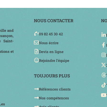
NOUS CONTACTER
NO
ille and
09 82 45 30 42
esançon,
e Saint-
Nous écrire
tions et
Devis en ligne
Rejoindre l’équipe
TOUJOURS PLUS
Références clients
Nos compétences
Les
Avis clients