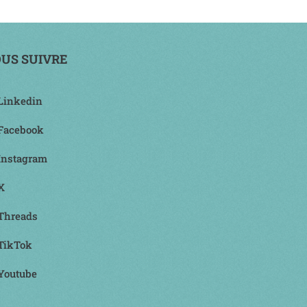
US SUIVRE
Linkedin
Facebook
Instagram
X
Threads
TikTok
Youtube