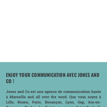
ENJOY YOUR COMMUNICATION AVEC JONES AND
CO !
Jones and Co est une agence de communication basée
à Marseille and all over the word. Que vous soyez à
Lille, Rouen, Paris, Besançon, Lyon, Gap, Aix-en-