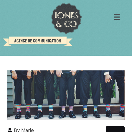
By
Marie